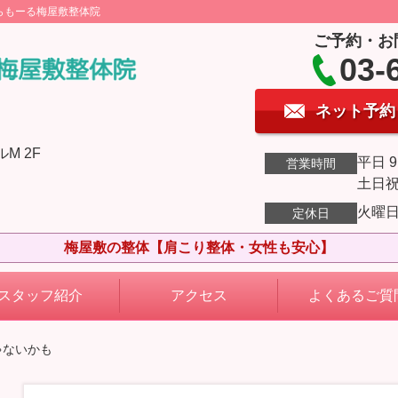
らもーる梅屋敷整体院
ご予約・お
03-
ネット予約
M 2F
平日 9
営業時間
土日祝 
火曜
定休日
梅屋敷の整体【肩こり整体・女性も安心】
スタッフ紹介
アクセス
よくあるご質
ゃないかも