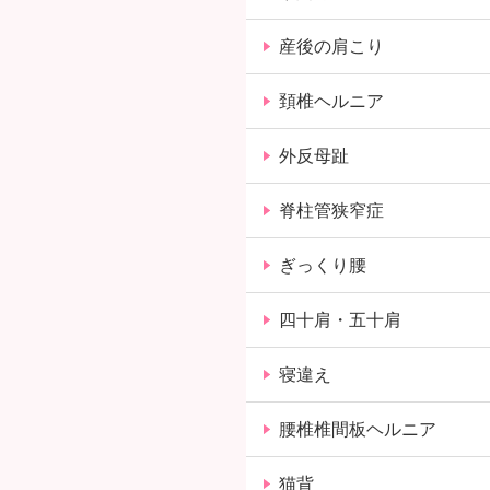
産後の肩こり
頚椎ヘルニア
外反母趾
脊柱管狭窄症
ぎっくり腰
四十肩・五十肩
寝違え
腰椎椎間板ヘルニア
猫背