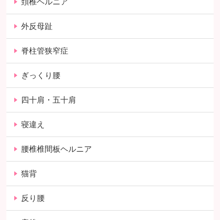
頚椎ヘルニア
外反母趾
脊柱管狭窄症
ぎっくり腰
四十肩・五十肩
寝違え
腰椎椎間板ヘルニア
猫背
反り腰