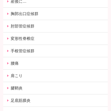
産後に…
胸郭出口症候群
肘部管症候群
変形性脊椎症
手根管症候群
腰痛
肩こり
腱鞘炎
足底筋膜炎