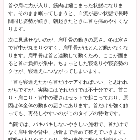
首や肩に力が入り、筋肉は縮こまった状態になりま
す。そのまま眠ってしまうと、血流が悪い状態で長時
間同じ姿勢が続き、朝起きたときに首を痛めやすくな
ります。
次に見逃せないのが、肩甲骨の動きの悪さ。冬は寒さ
で背中が丸まりやすく、肩甲骨がほとんど動かなくな
ります。肩甲骨は首と連動して動くため、ここが固ま
ると首に負担が集中。ちょっとした寝返りや寝姿勢の
クセが、寝違えにつながってしまいます。
「首を寝違えたから首だけケアすればいい」と思われ
がちですが、実際にはそれだけでは不十分です。首こ
り・肩こり・背中の硬さはセットで起こっており、原
因は体全体の動きの悪さにあります。首だけを強く触
っても、再発しやすいのがこのタイプの特徴です。
当院では、バキバキしないやさしい施術で、首だけで
なく肩甲骨や背中、肋骨まで含めて整えていきます。
呼吸が入りやすくなり、首が自然に動ける状態をつく