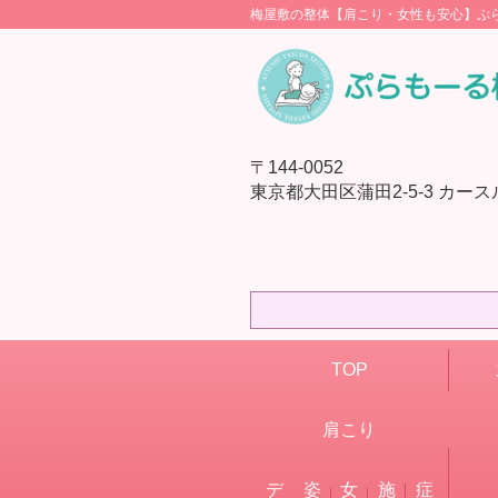
梅屋敷の整体【肩こり・女性も安心】ぷ
〒144-0052
東京都大田区蒲田2-5-3 カースル
TOP
肩こり
デ
姿
女
施
症