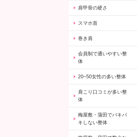
肩甲骨の硬さ
スマホ首
巻き肩
会員制で通いやすい整
体
20~50女性の多い整体
肩こり口コミが多い整
体
梅屋敷・蒲田でバキバ
キしない整体