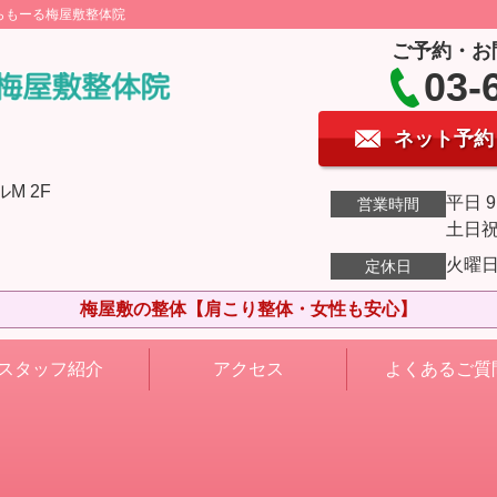
らもーる梅屋敷整体院
ご予約・お
03-
ネット予約
M 2F
平日 9
営業時間
土日祝 
火曜
定休日
梅屋敷の整体【肩こり整体・女性も安心】
スタッフ紹介
アクセス
よくあるご質