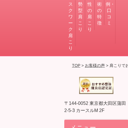
ス
勢
性
術
例・
ク
型
の
の
口
ワ
肩
肩
特
コ
ー
こ
こ
徴
ミ
ク
り
り
肩
こ
り
TOP
>
お客様の声
> 肩こりで
〒144-0052 東京都大田区蒲田
2-5-3 カースルM 2F
メニュー